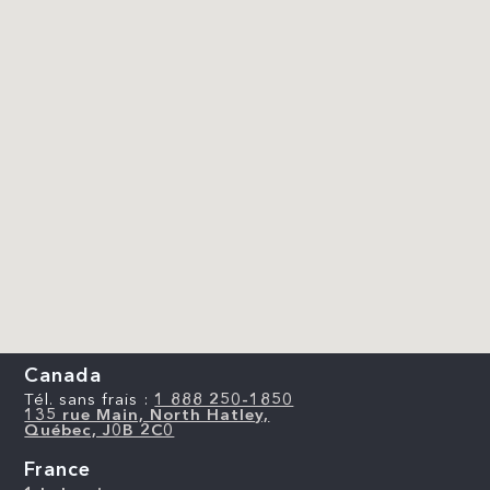
Canada
Tél. sans frais :
1 888 250-1850
135 rue Main, North Hatley,
Québec, J0B 2C0
France