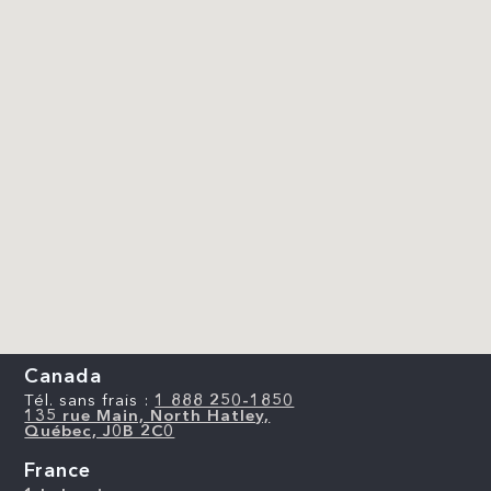
Canada
Tél. sans frais :
1 888 250-1850
135 rue Main, North Hatley,
Québec, J0B 2C0
France