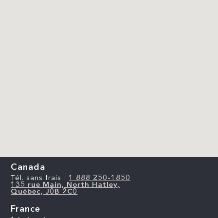
Canada
Tél. sans frais :
1 888 250-1850
135 rue Main, North Hatley,
Québec, J0B 2C0
France