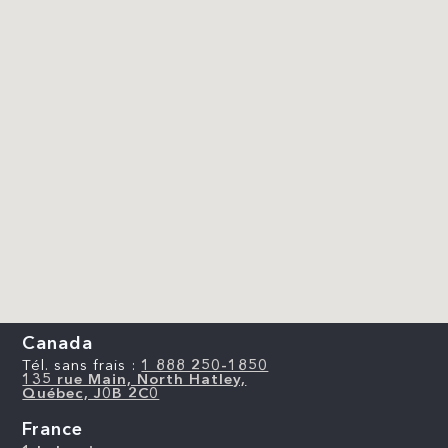
Canada
Tél. sans frais :
1 888 250-1850
135 rue Main, North Hatley,
Québec, J0B 2C0
France