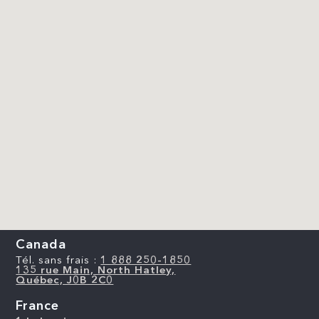
Canada
Tél. sans frais :
1 888 250-1850
135 rue Main, North Hatley,
Québec, J0B 2C0
France