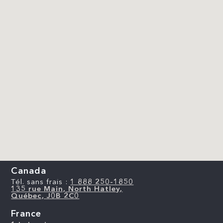
Canada
Tél. sans frais :
1 888 250-1850
135 rue Main, North Hatley,
Québec, J0B 2C0
France