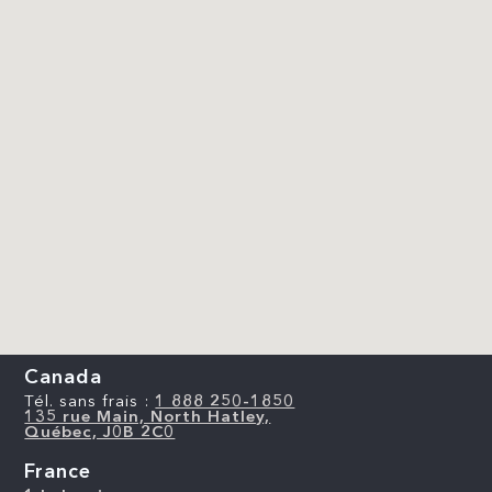
Canada
Tél. sans frais :
1 888 250-1850
135 rue Main, North Hatley,
Québec, J0B 2C0
France