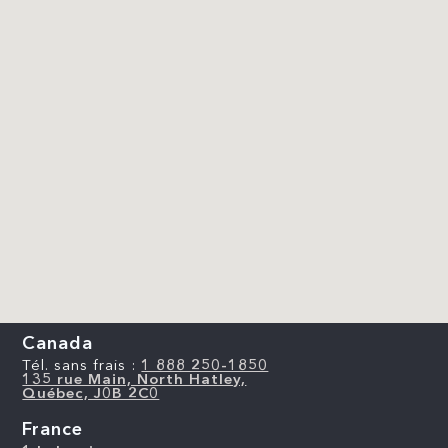
Canada
Tél. sans frais :
1 888 250-1850
135 rue Main, North Hatley,
Québec, J0B 2C0
France