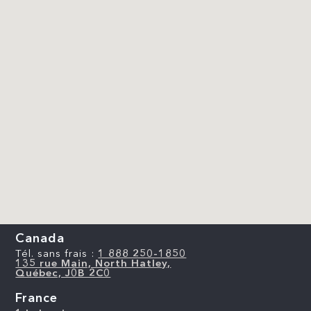
Canada
Tél. sans frais :
1 888 250-1850
135 rue Main, North Hatley,
Québec, J0B 2C0
France