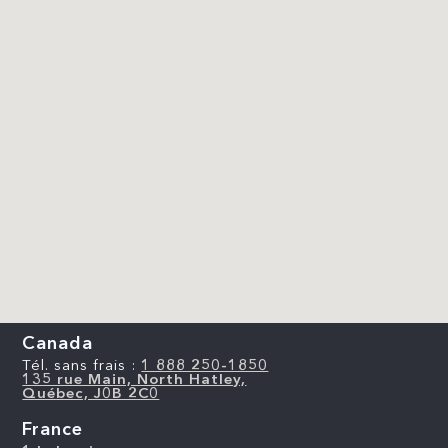
Canada
Tél. sans frais :
1 888 250-1850
135 rue Main, North Hatley,
Québec, J0B 2C0
France