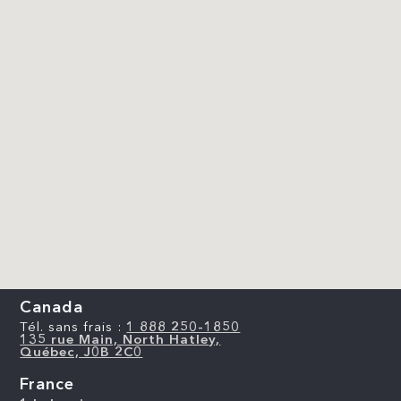
Canada
Tél. sans frais :
1 888 250-1850
135 rue Main, North Hatley,
Québec, J0B 2C0
France