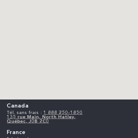
Canada
Tél. sans frais :
1 888 250-1850
135 rue Main, North Hatley,
Québec, J0B 2C0
France