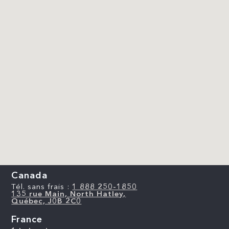
Canada
Tél. sans frais :
1 888 250-1850
135 rue Main, North Hatley,
Québec, J0B 2C0
France