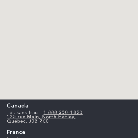
Canada
Tél. sans frais :
1 888 250-1850
135 rue Main, North Hatley,
Québec, J0B 2C0
France