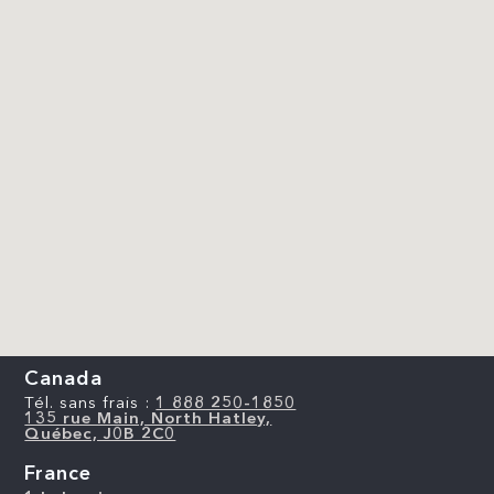
Canada
Tél. sans frais :
1 888 250-1850
135 rue Main, North Hatley,
Québec, J0B 2C0
France