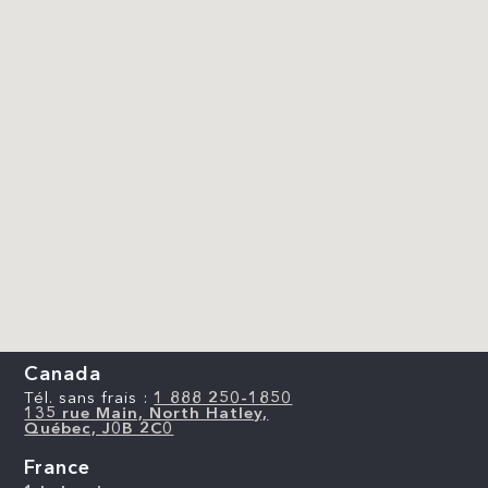
Canada
Tél. sans frais :
1 888 250-1850
135 rue Main, North Hatley,
Québec, J0B 2C0
France