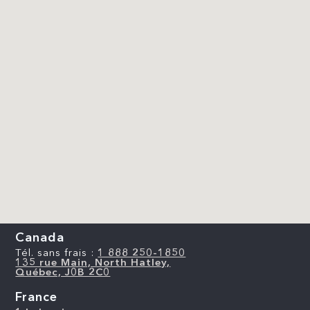
Canada
Tél. sans frais :
1 888 250-1850
135 rue Main, North Hatley,
Québec, J0B 2C0
France