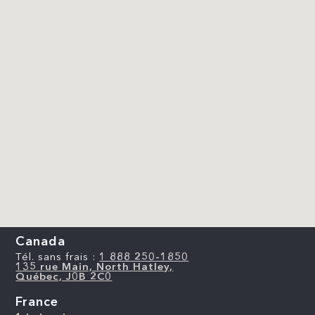
Canada
Tél. sans frais :
1 888 250-1850
135 rue Main, North Hatley,
Québec, J0B 2C0
France