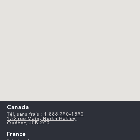
Canada
Tél. sans frais :
1 888 250-1850
135 rue Main, North Hatley,
Québec, J0B 2C0
France