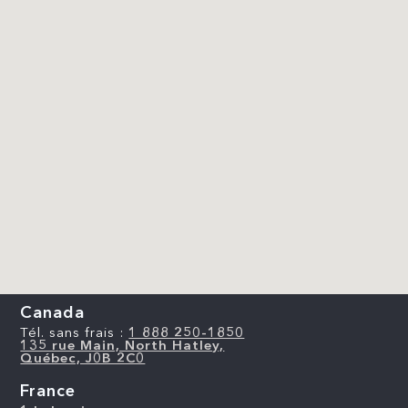
Canada
Tél. sans frais :
1 888 250-1850
135 rue Main, North Hatley,
Québec, J0B 2C0
France