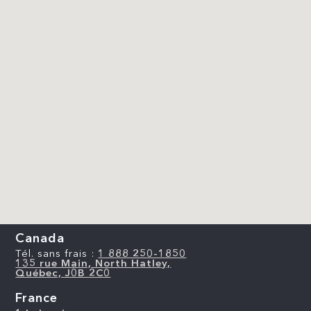
Canada
Tél. sans frais :
1 888 250-1850
135 rue Main, North Hatley,
Québec, J0B 2C0
France