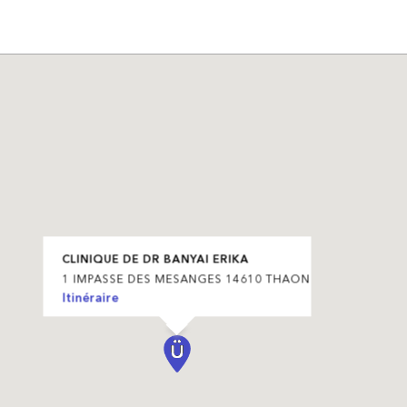
CLINIQUE DE DR BANYAI ERIKA
1 IMPASSE DES MESANGES 14610 THAON
Itinéraire