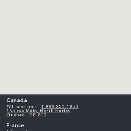
Canada
Tél. sans frais :
1 888 250-1850
135 rue Main, North Hatley,
Québec, J0B 2C0
France