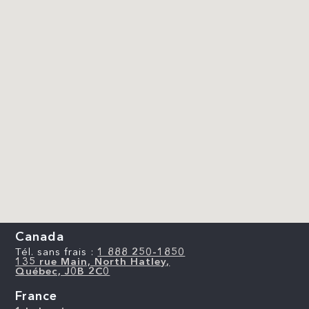
Canada
Tél. sans frais :
1 888 250-1850
135 rue Main, North Hatley,
Québec, J0B 2C0
France