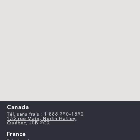
Canada
Tél. sans frais :
1 888 250-1850
135 rue Main, North Hatley,
Québec, J0B 2C0
France