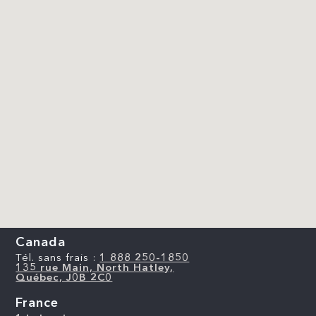
Canada
Tél. sans frais :
1 888 250-1850
135 rue Main, North Hatley,
Québec, J0B 2C0
France