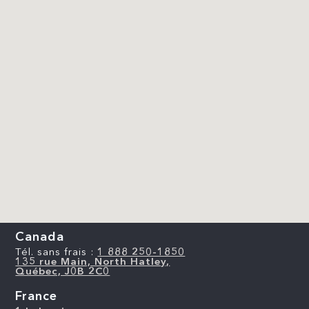
Canada
Tél. sans frais :
1 888 250-1850
135 rue Main, North Hatley,
Québec, J0B 2C0
France