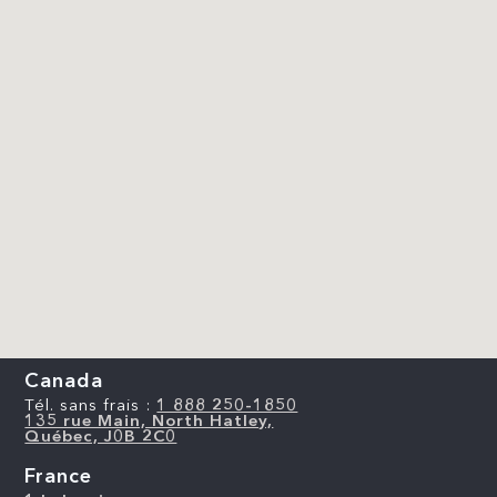
Canada
Tél. sans frais :
1 888 250-1850
135 rue Main, North Hatley,
Québec, J0B 2C0
France