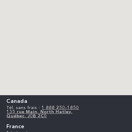
Canada
Tél. sans frais :
1 888 250-1850
135 rue Main, North Hatley,
Québec, J0B 2C0
France