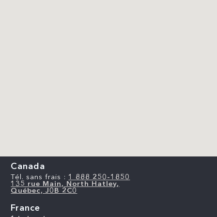
Canada
Tél. sans frais :
1 888 250-1850
135 rue Main, North Hatley,
Québec, J0B 2C0
France