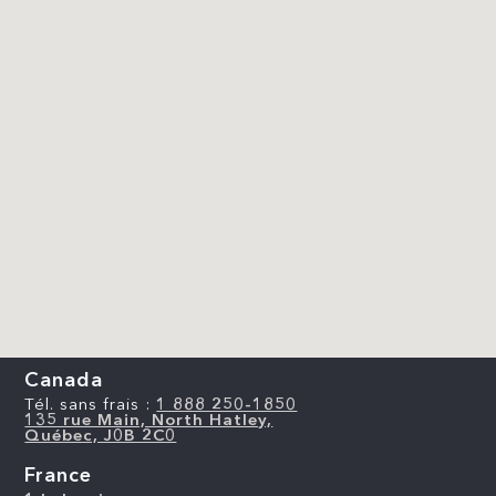
Canada
Tél. sans frais :
1 888 250-1850
135 rue Main, North Hatley,
Québec, J0B 2C0
France