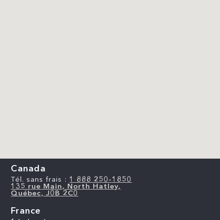
Canada
Tél. sans frais :
1 888 250-1850
135 rue Main, North Hatley,
Québec, J0B 2C0
France