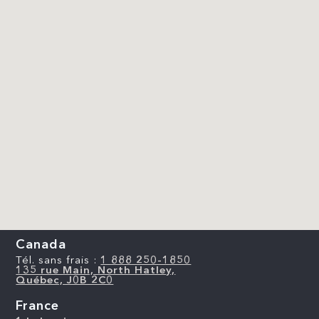
Canada
Tél. sans frais :
1 888 250-1850
135 rue Main, North Hatley,
Québec, J0B 2C0
France