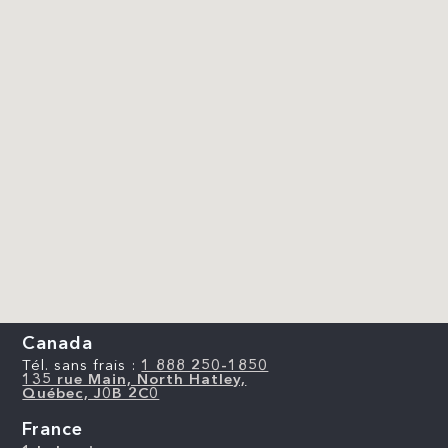
Canada
Tél. sans frais :
1 888 250-1850
135 rue Main, North Hatley,
Québec, J0B 2C0
France