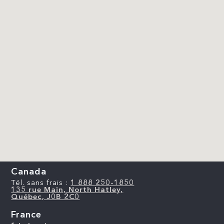
Canada
Tél. sans frais :
1 888 250-1850
135 rue Main, North Hatley,
Québec, J0B 2C0
France