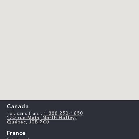
Canada
Tél. sans frais :
1 888 250-1850
135 rue Main, North Hatley,
Québec, J0B 2C0
France