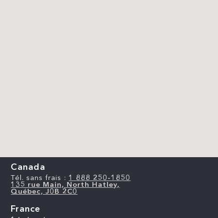
Canada
Tél. sans frais :
1 888 250-1850
135 rue Main, North Hatley,
Québec, J0B 2C0
France