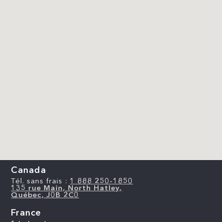
Canada
Tél. sans frais :
1 888 250-1850
135 rue Main, North Hatley,
Québec, J0B 2C0
France