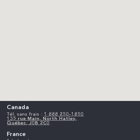
Canada
Tél. sans frais :
1 888 250-1850
135 rue Main, North Hatley,
Québec, J0B 2C0
France