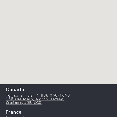
Canada
Tél. sans frais :
1 888 250-1850
135 rue Main, North Hatley,
Québec, J0B 2C0
France