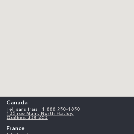
Canada
Tél. sans frais :
1 888 250-1850
135 rue Main, North Hatley,
Québec, J0B 2C0
France