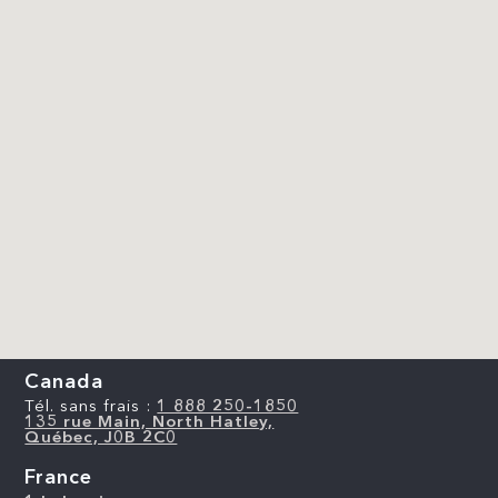
Canada
Tél. sans frais :
1 888 250-1850
135 rue Main, North Hatley,
Québec, J0B 2C0
France