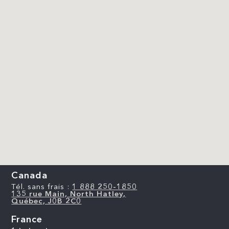
Canada
Tél. sans frais :
1 888 250-1850
135 rue Main, North Hatley,
Québec, J0B 2C0
France