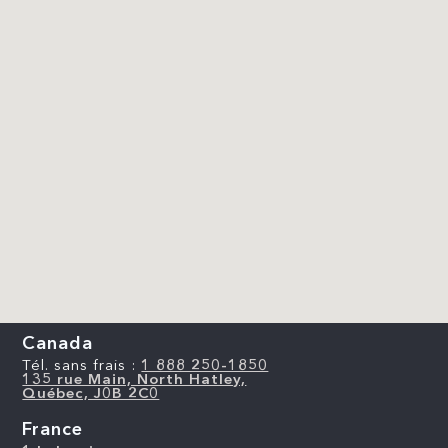
Canada
Tél. sans frais :
1 888 250-1850
135 rue Main, North Hatley,
Québec, J0B 2C0
France