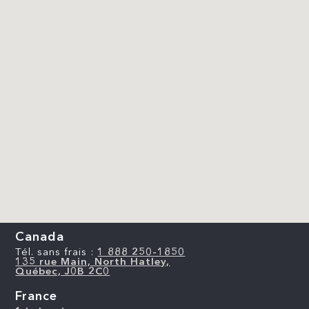
Canada
Tél. sans frais :
1 888 250-1850
135 rue Main, North Hatley,
Québec, J0B 2C0
France