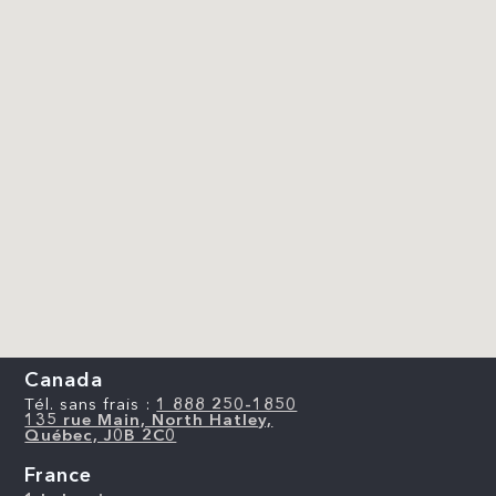
Canada
Tél. sans frais :
1 888 250-1850
135 rue Main, North Hatley,
Québec, J0B 2C0
France