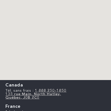
Canada
Tél. sans frais :
1 888 250-1850
135 rue Main, North Hatley,
Québec, J0B 2C0
France