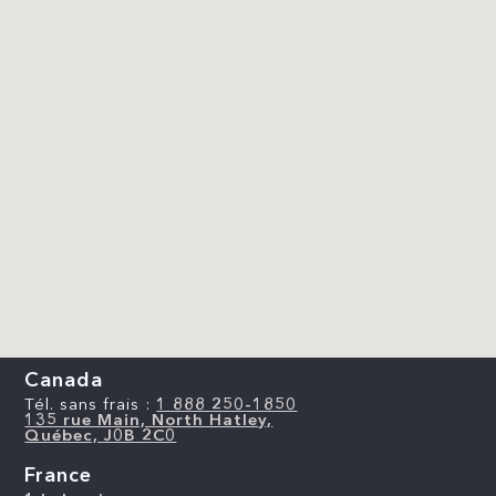
Canada
Tél. sans frais :
1 888 250-1850
135 rue Main, North Hatley,
Québec, J0B 2C0
France