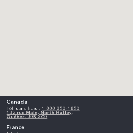
Canada
Tél. sans frais :
1 888 250-1850
135 rue Main, North Hatley,
Québec, J0B 2C0
France