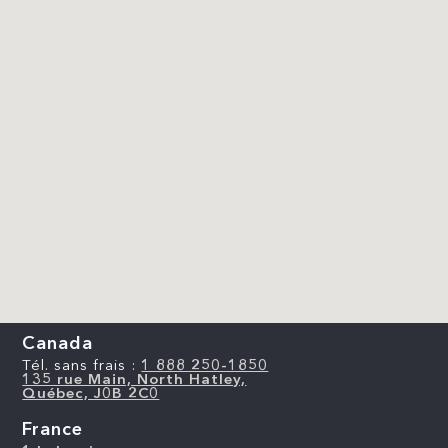
Canada
Tél. sans frais :
1 888 250-1850
135 rue Main, North Hatley,
Québec, J0B 2C0
France